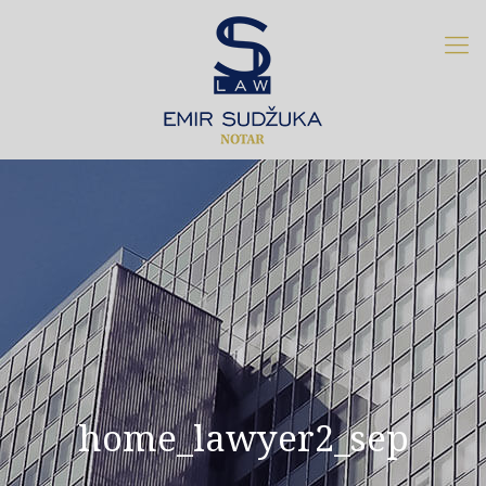
home_lawyer2_sep