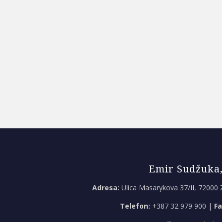
Emir Sudžuka,
Adresa:
Ulica Masarykova 37/II, 72000 
Telefon:
+387 32 979 900 |
Fa