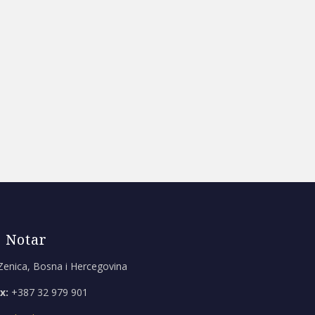
 Notar
Zenica, Bosna i Hercegovina
x:
+387 32 979 901